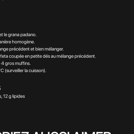
e et le grana padano.
e manière homogène.
élange précédent et bien mélanger.
 feta coupée en petite dés au mélange précédent.
e 4 gros muffins.
 (surveiller la cuisson).
s
, 12 g lipides