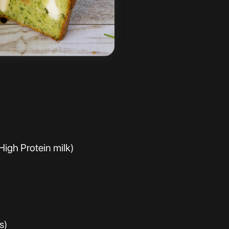
 High Protein milk)
s)