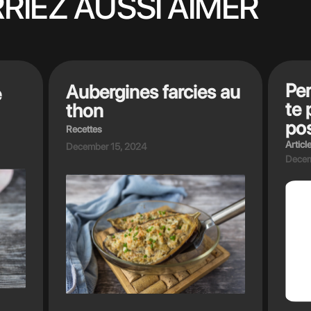
RIEZ AUSSI AIMER
Per
Aubergines farcies au
e
te 
thon
pos
Recettes
Articl
December 15, 2024
Decem