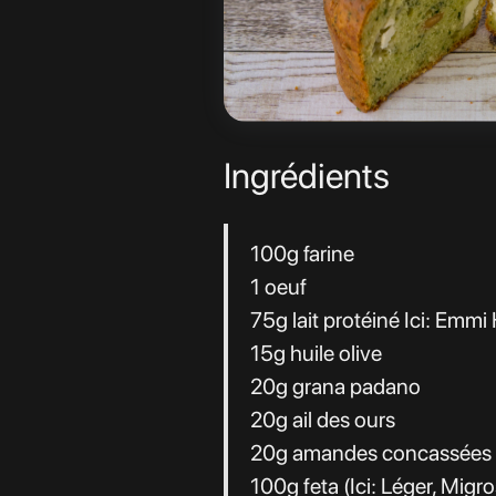
Ingrédients
100g farine
1 oeuf
75g lait protéiné Ici: Emmi
15g huile olive
20g grana padano
20g ail des ours
20g amandes concassées
100g feta (Ici: Léger, Migro