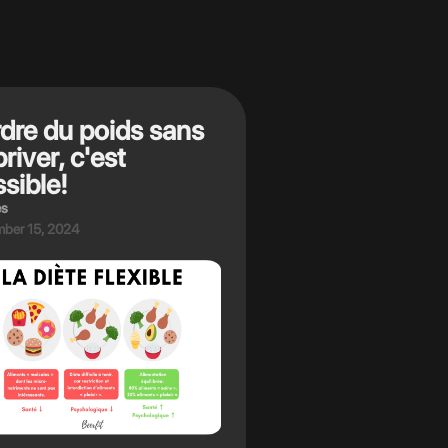
dre du poids sans
priver, c'est
sible!
es
ber 15, 2024