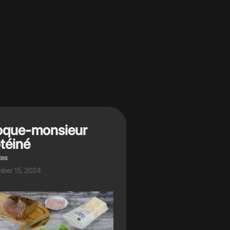
oque-monsieur
téiné
tes
ber 15, 2024