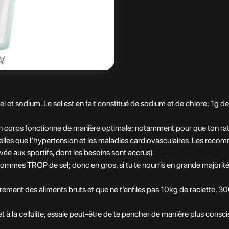
 sel et sodium. Le sel est en fait constitué de sodium et de chlore; 
n corps fonctionne de manière optimale; notamment pour que ton rati
telles que l’hypertension et les maladies cardiovasculaires. Les reco
ervée aux sportifs, dont les besoins sont accrus).
ommes TROP de sel; donc en gros, si tu te nourris en grande majorité de
ement des aliments bruts et que ne t’enfiles pas 10kg de raclette, 3
u et à la cellulite, essaie peut-être de te pencher de manière plus con